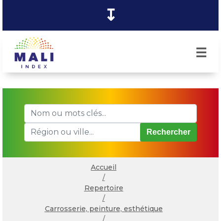
↧
☰
Rechercher
Accueil
/
Repertoire
/
Carrosserie, peinture, esthétique
/